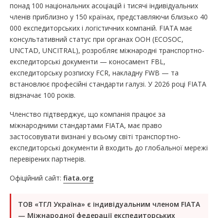
понад 100 національних асоціацій і тисячі індивідуальних
членів приблизно у 150 країнах, представляючи близько 40
000 експедиторських і логістичних компаній. FIATA має
консультативний статус при органах ООН (ECOSOC,
UNCTAD, UNCITRAL), розробляє міжнародні транспортно-
експедиторські документи — коносамент FBL,
експедиторську розписку FCR, накладну FWB — та
встановлює професійні стандарти галузі. У 2026 році FIATA
відзначає 100 років.
Членство підтверджує, що компанія працює за
міжнародними стандартами FIATA, має право
застосовувати визнані у всьому світі транспортно-
експедиторські документи й входить до глобальної мережі
перевірених партнерів.
Офіційний сайт:
fiata.org
ТОВ «ТГЛ Україна» є індивідуальним членом FIATA
— Міжнародної федерації експедиторських